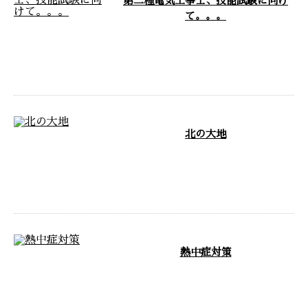
第二種電気工事士、技能試験に向け
て。。。
こんにちは。 株式会社ＥＮで
す。 天候が悪く、各地で警報も
出ているようですね。。。😥 …
北の大地
出張で北海道に行きました。 や
はり北海道は食事が美味しい。
出張の醍醐味！！ …
熱中症対策
こんにちは、株式会社ENです。
2025年も7月に入り暑くなって
きました …