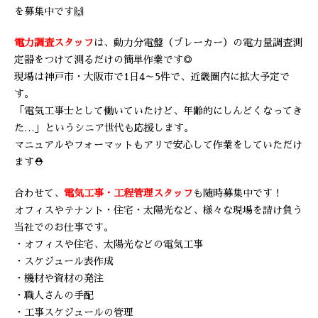
を募集中です🙌
電力調査スタッフ
は、動力分電盤（ブレーカー）の電力量調査測
定器をつけて測るだけの簡単作業です◎
現場は神戸市・大阪市で1日4～5件で、近畿圏内に拡大予定で
す。
「電気工事士として働いていたけど、年齢的にしんどくなってき
た…」というシニア世代も応援します。
マニュアルやフォーマットもアリで安心して作業をしていただけ
ます⛑️
合わせて、
電気工事・工程管理スタッフ
も随時募集中です！
オフィスやテナント・住宅・太陽光など、様々な現場を請け負う
当社でのお仕事です。
・オフィスや住宅、太陽光などの電気工事
・スケジュール表作成
・機材や資材の発注
・職人さんの手配
・工事スケジュールの管理