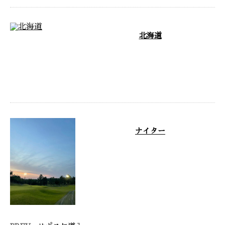
北海道
こんにちは！株式会社ＥＮです！
社長が北海道で太陽光工事の仕事
があり、海の幸をお土産でくださ
りました …
ナイター
ナイターでハーフだけゴルフに行
きました。 スコアは、まぁ、い
つも通りという事で。笑 最近は
あっちこっ …